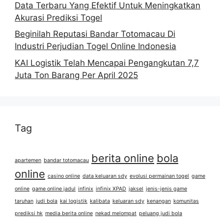
Data Terbaru Yang Efektif Untuk Meningkatkan
Akurasi Prediksi Togel
Beginilah Reputasi Bandar Totomacau Di
Industri Perjudian Togel Online Indonesia
KAI Logistik Telah Mencapai Pengangkutan 7,7
Juta Ton Barang Per April 2025
Tag
berita online
bola
apartemen
bandar totomacau
online
casino online
data keluaran sdy
evolusi permainan togel
game
online
game online jadul
infinix
infinix XPAD
jaksel
jenis-jenis game
taruhan
judi bola
kai logistik
kalibata
keluaran sdy
kenangan
komunitas
prediksi hk
media berita online
nekad melompat
peluang judi bola