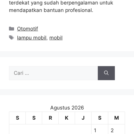
terdekat yang sudah berpengalaman untuk
mendapatkan bantuan profesional.
Kategori
Otomotif
Tag
lampu mobil
,
mobil
Cari
untuk:
Agustus 2026
S
S
R
K
J
S
M
1
2