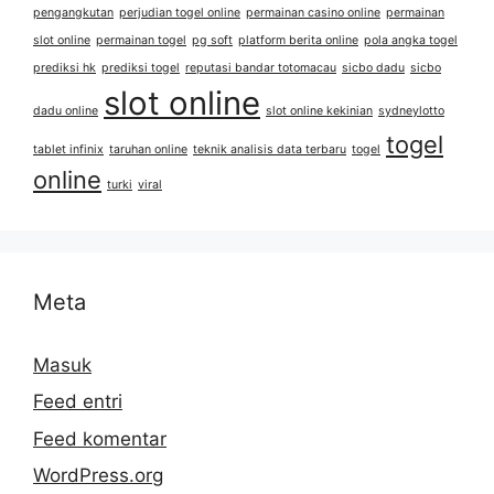
pengangkutan
perjudian togel online
permainan casino online
permainan
slot online
permainan togel
pg soft
platform berita online
pola angka togel
prediksi hk
prediksi togel
reputasi bandar totomacau
sicbo dadu
sicbo
slot online
dadu online
slot online kekinian
sydneylotto
togel
tablet infinix
taruhan online
teknik analisis data terbaru
togel
online
turki
viral
Meta
Masuk
Feed entri
Feed komentar
WordPress.org