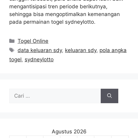
mengantisipasi tren periode berikutnya,
sehingga bisa mengoptimalkan kemenangan
pada permainan togel sydneylotto.
Kategori
Togel Online
Tag
data keluaran sdy
,
keluaran sdy
,
pola angka
togel
,
sydneylotto
Cari
untuk:
Agustus 2026