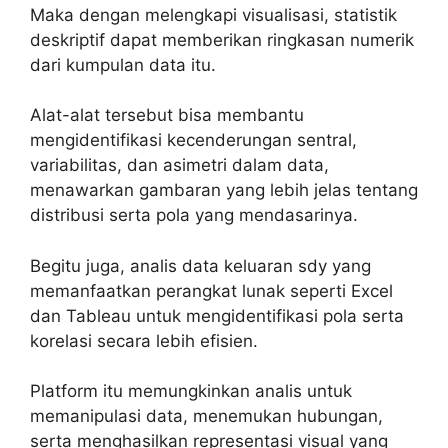
Maka dengan melengkapi visualisasi, statistik
deskriptif dapat memberikan ringkasan numerik
dari kumpulan data itu.
Alat-alat tersebut bisa membantu
mengidentifikasi kecenderungan sentral,
variabilitas, dan asimetri dalam data,
menawarkan gambaran yang lebih jelas tentang
distribusi serta pola yang mendasarinya.
Begitu juga, analis data keluaran sdy yang
memanfaatkan perangkat lunak seperti Excel
dan Tableau untuk mengidentifikasi pola serta
korelasi secara lebih efisien.
Platform itu memungkinkan analis untuk
memanipulasi data, menemukan hubungan,
serta menghasilkan representasi visual yang