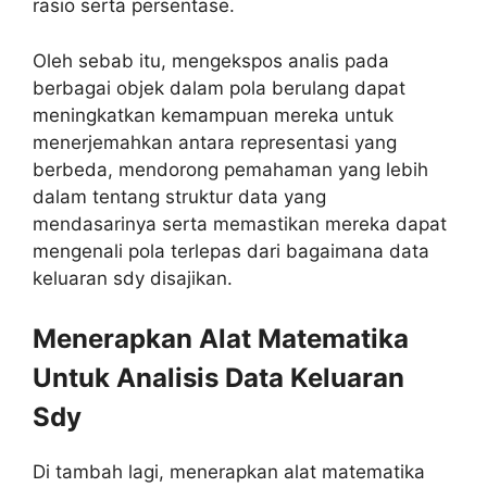
rasio serta persentase.
Oleh sebab itu, mengekspos analis pada
berbagai objek dalam pola berulang dapat
meningkatkan kemampuan mereka untuk
menerjemahkan antara representasi yang
berbeda, mendorong pemahaman yang lebih
dalam tentang struktur data yang
mendasarinya serta memastikan mereka dapat
mengenali pola terlepas dari bagaimana data
keluaran sdy disajikan.
Menerapkan Alat Matematika
Untuk Analisis Data Keluaran
Sdy
Di tambah lagi, menerapkan alat matematika