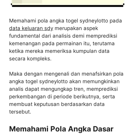
Memahami pola angka togel sydneylotto pada
data keluaran sdy
merupakan aspek
fundamental dari analisis demi memprediksi
kemenangan pada permainan itu, terutama
ketika mereka memeriksa kumpulan data
secara kompleks.
Maka dengan mengenali dan menafsirkan pola
angka togel sydneylotto akan memungkinkan
analis dapat mengungkap tren, memprediksi
perkembangan di periode berikutnya, serta
membuat keputusan berdasarkan data
tersebut.
Memahami Pola Angka Dasar