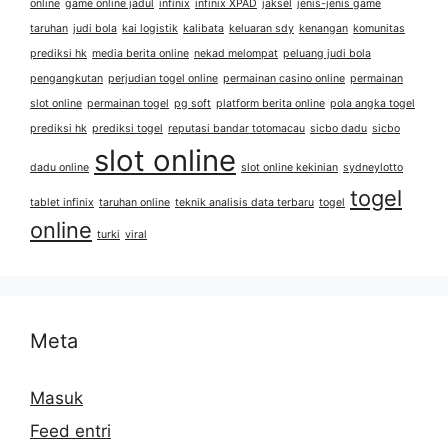
online
game online jadul
infinix
infinix XPAD
jaksel
jenis-jenis game
taruhan
judi bola
kai logistik
kalibata
keluaran sdy
kenangan
komunitas
prediksi hk
media berita online
nekad melompat
peluang judi bola
pengangkutan
perjudian togel online
permainan casino online
permainan
slot online
permainan togel
pg soft
platform berita online
pola angka togel
prediksi hk
prediksi togel
reputasi bandar totomacau
sicbo dadu
sicbo
slot online
dadu online
slot online kekinian
sydneylotto
togel
tablet infinix
taruhan online
teknik analisis data terbaru
togel
online
turki
viral
Meta
Masuk
Feed entri