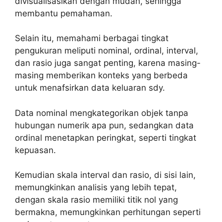
divisualisasikan dengan mudah, sehingga
membantu pemahaman.
Selain itu, memahami berbagai tingkat
pengukuran meliputi nominal, ordinal, interval,
dan rasio juga sangat penting, karena masing-
masing memberikan konteks yang berbeda
untuk menafsirkan data keluaran sdy.
Data nominal mengkategorikan objek tanpa
hubungan numerik apa pun, sedangkan data
ordinal menetapkan peringkat, seperti tingkat
kepuasan.
Kemudian skala interval dan rasio, di sisi lain,
memungkinkan analisis yang lebih tepat,
dengan skala rasio memiliki titik nol yang
bermakna, memungkinkan perhitungan seperti