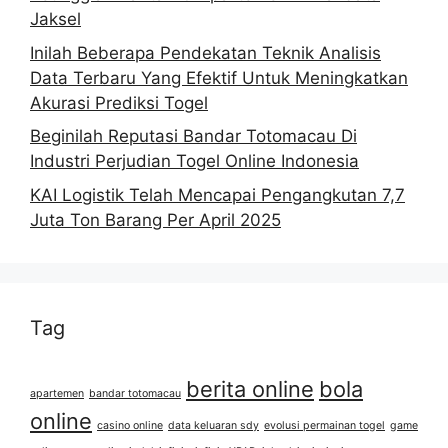
Jaksel
Inilah Beberapa Pendekatan Teknik Analisis
Data Terbaru Yang Efektif Untuk Meningkatkan
Akurasi Prediksi Togel
Beginilah Reputasi Bandar Totomacau Di
Industri Perjudian Togel Online Indonesia
KAI Logistik Telah Mencapai Pengangkutan 7,7
Juta Ton Barang Per April 2025
Tag
berita online
bola
apartemen
bandar totomacau
online
casino online
data keluaran sdy
evolusi permainan togel
game