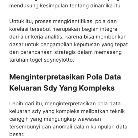
mendukung kesimpulan tentang dinamika itu.
Untuk itu, proses mengidentifikasi pola dan
korelasi tersebut merupakan bagian integral
dari alur kerja analitis, karena bisa memberikan
dasar untuk pengambilan keputusan yang tepat
dan perencanaan strategis dalam memasang
taruhan togel sdyneylotto.
Menginterpretasikan Pola Data
Keluaran Sdy Yang Kompleks
Lebih dari itu, menginterpretasikan pola data
keluaran sdy yang kompleks melibatkan teknik
canggih yang mengungkap wawasan
tersembunyi dan anomali dalam kumpulan data
besar.