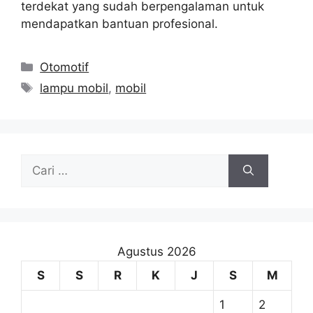
terdekat yang sudah berpengalaman untuk
mendapatkan bantuan profesional.
Kategori
Otomotif
Tag
lampu mobil
,
mobil
Cari
untuk:
Agustus 2026
S
S
R
K
J
S
M
1
2