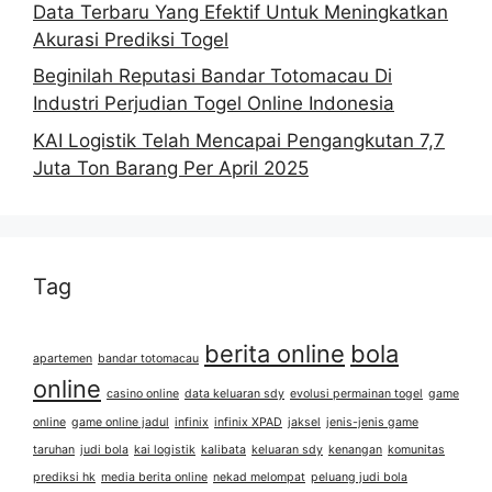
Data Terbaru Yang Efektif Untuk Meningkatkan
Akurasi Prediksi Togel
Beginilah Reputasi Bandar Totomacau Di
Industri Perjudian Togel Online Indonesia
KAI Logistik Telah Mencapai Pengangkutan 7,7
Juta Ton Barang Per April 2025
Tag
berita online
bola
apartemen
bandar totomacau
online
casino online
data keluaran sdy
evolusi permainan togel
game
online
game online jadul
infinix
infinix XPAD
jaksel
jenis-jenis game
taruhan
judi bola
kai logistik
kalibata
keluaran sdy
kenangan
komunitas
prediksi hk
media berita online
nekad melompat
peluang judi bola