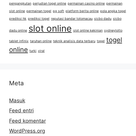
pengangkutan
perjudian togel online
permainan casino online
permainan
slot online
permainan togel
pg soft
platform berita online
pola angka togel
prediksi hk
prediksi togel
reputasi bandar totomacau
sicbo dadu
sicbo
slot online
dadu online
slot online kekinian
sydneylotto
togel
tablet infinix
taruhan online
teknik analisis data terbaru
togel
online
turki
viral
Meta
Masuk
Feed entri
Feed komentar
WordPress.org