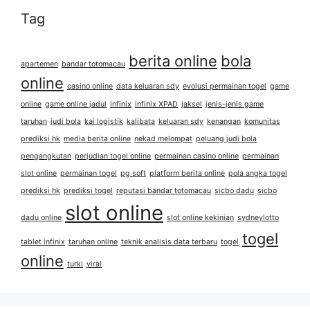
Tag
berita online
bola
apartemen
bandar totomacau
online
casino online
data keluaran sdy
evolusi permainan togel
game
online
game online jadul
infinix
infinix XPAD
jaksel
jenis-jenis game
taruhan
judi bola
kai logistik
kalibata
keluaran sdy
kenangan
komunitas
prediksi hk
media berita online
nekad melompat
peluang judi bola
pengangkutan
perjudian togel online
permainan casino online
permainan
slot online
permainan togel
pg soft
platform berita online
pola angka togel
prediksi hk
prediksi togel
reputasi bandar totomacau
sicbo dadu
sicbo
slot online
dadu online
slot online kekinian
sydneylotto
togel
tablet infinix
taruhan online
teknik analisis data terbaru
togel
online
turki
viral