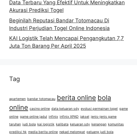
Data Terbaru Yang Efektif Untuk Meningkatkan
Akurasi Prediksi Togel
Beginilah Reputasi Bandar Totomacau Di
Industri Perjudian Togel Online Indonesia
KAI Logistik Telah Mencapai Pengangkutan 7,7
Juta Ton Barang Per April 2025
Tag
berita online
bola
apartemen
bandar totomacau
online
casino online
data keluaran sdy
evolusi permainan togel
game
online
game online jadul
infinix
infinix XPAD
jaksel
jenis-jenis game
taruhan
judi bola
kai logistik
kalibata
keluaran sdy
kenangan
komunitas
prediksi hk
media berita online
nekad melompat
peluang judi bola