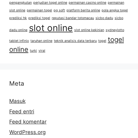
pengangkutan
perjudian togel online
permainan casino online
permainan
slot online
permainan togel
pg soft
platform berita online
pola angka togel
prediksi hk
prediksi togel
reputasi bandar totomacau
sicbo dadu
sicbo
slot online
dadu online
slot online kekinian
sydneylotto
togel
tablet infinix
taruhan online
teknik analisis data terbaru
togel
online
turki
viral
Meta
Masuk
Feed entri
Feed komentar
WordPress.org