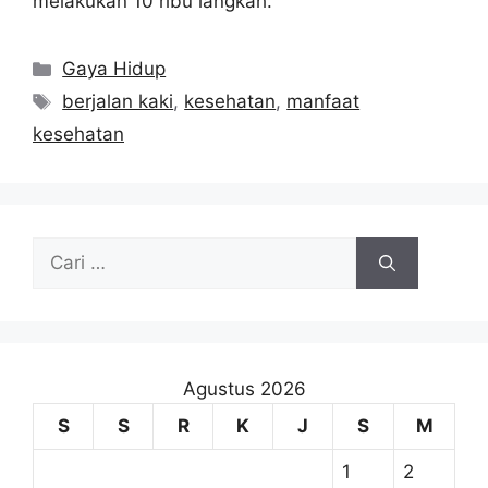
melakukan 10 ribu langkah.
Kategori
Gaya Hidup
Tag
berjalan kaki
,
kesehatan
,
manfaat
kesehatan
Cari
untuk:
Agustus 2026
S
S
R
K
J
S
M
1
2