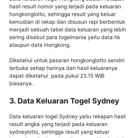
hasil result nomor yang terjadi pada keluaran
hongkonglotto, sehingga result yang keluar
kemudian di rekap dan disusun rapi berbentuk
menjadi sebuah tabel data keluaran yang lebih
sering disebut para togelmania yaitu data hk
ataupun data Hongkong.
Diketahui untuk pasaran hongkonglotto sendiri
terbuka setiap harinya dan hasil keluaranya
dapat diketahui pada pukul 23.15 WIB
biasanya.
3. Data Keluaran Togel Sydney
Data keluaran togel Sydney yaitu rekapan hasil
result angka yang terjadi pada keluaran
sydneylotto, sehingga result yang keluar