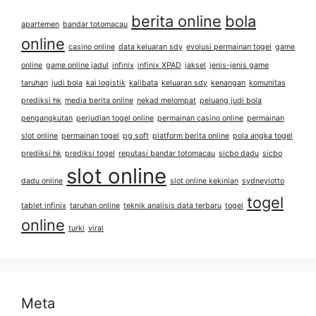
berita online
bola
apartemen
bandar totomacau
online
casino online
data keluaran sdy
evolusi permainan togel
game
online
game online jadul
infinix
infinix XPAD
jaksel
jenis-jenis game
taruhan
judi bola
kai logistik
kalibata
keluaran sdy
kenangan
komunitas
prediksi hk
media berita online
nekad melompat
peluang judi bola
pengangkutan
perjudian togel online
permainan casino online
permainan
slot online
permainan togel
pg soft
platform berita online
pola angka togel
prediksi hk
prediksi togel
reputasi bandar totomacau
sicbo dadu
sicbo
slot online
dadu online
slot online kekinian
sydneylotto
togel
tablet infinix
taruhan online
teknik analisis data terbaru
togel
online
turki
viral
Meta