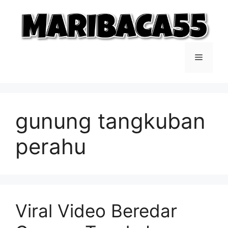
Langsung
ke
isi
Menu
gunung tangkuban
perahu
Viral Video Beredar