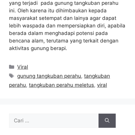
yang terjadi pada gunung tangkuban perahu
ini. Oleh karena itu dihimbaukan kepada
masyarakat setempat dan lainya agar dapat
lebih waspada dan mempersiapkan diri, apabila
berada dalam menghadapi potensi pada
bencana alam, terutama yang terkait dengan
aktivitas gunung berapi.
Kategori
Viral
Tag
gunung tangkuban perahu
,
tangkuban
perahu
,
tangkuban perahu meletus
,
viral
Cari
untuk: