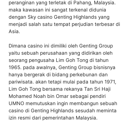
peranginan yang terletak di Pahang, Malaysia.
maka kawasan ini sangat terkenal didunia
dengan Sky casino Genting Highlands yang
menjadi salah satu tempat perjudian terbesar di
Asia.
Dimana casino ini dimiliki oleh Genting Group
yaitu sebuah perusahaan yang didirikan oleh
seorang pengusaha Lim Goh Tong di tahun
1965. pada awalnya, Genting Group bisnisnya
hanya bergerak di bidang perkebunan dan
pariwisata. akan tetapi mulai pada tahun 1971,
Lim Goh Tong bersama rekanya Tan Sri Haji
Mohamed Noah bin Omar sebagai pendiri
UMNO memutuskan ingin membangun sebuah
casino di Genting Highlands sesudah meminta
izin resmi dari pemerintahan Malaysia.