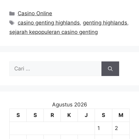
Kategori
Casino Online
Tag
casino genting highlands
,
genting highlands
,
sejarah kepopuleran casino genting
Cari
untuk:
Agustus 2026
S
S
R
K
J
S
M
1
2