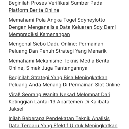
Beginilah Proses Verifikasi Sumber Pada
Platform Berita Online
Memahami Pola Angka Togel Sdyneylotto
Dengan Menganalisis Data Keluaran Sdy Demi
Memprediksi Kemenangan
Mengenal Sicbo Dadu Online: Permainan
Peluang Dan Penuh Strategi Yang Menarik
Memahami Mekanisme Teknis Media Berita
Online, Simak Juga Tantangannya
Beginilah Strategi Yang Bisa Meningkatkan
Peluang Anda Menang Di Permainan Slot Online
Viral! Seorang Wanita Nekad Melompat Dari
Ketinggian Lantai 19 Apartemen Di Kalibata
Jaksel
Inilah Beberapa Pendekatan Teknik Analisis
Data Terbaru Yang Efektif Untuk Meningkatkan