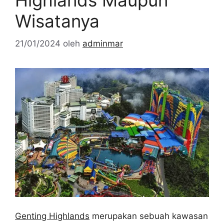
Highlands Maupun
Wisatanya
21/01/2024
oleh
adminmar
Genting Highlands
merupakan sebuah kawasan