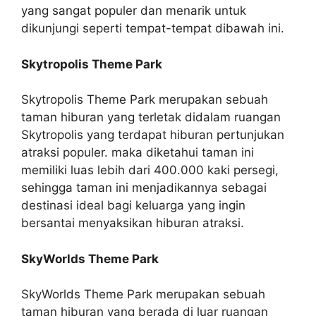
yang sangat populer dan menarik untuk
dikunjungi seperti tempat-tempat dibawah ini.
Skytropolis Theme Park
Skytropolis Theme Park merupakan sebuah
taman hiburan yang terletak didalam ruangan
Skytropolis yang terdapat hiburan pertunjukan
atraksi populer. maka diketahui taman ini
memiliki luas lebih dari 400.000 kaki persegi,
sehingga taman ini menjadikannya sebagai
destinasi ideal bagi keluarga yang ingin
bersantai menyaksikan hiburan atraksi.
SkyWorlds Theme Park
SkyWorlds Theme Park merupakan sebuah
taman hiburan yang berada di luar ruangan