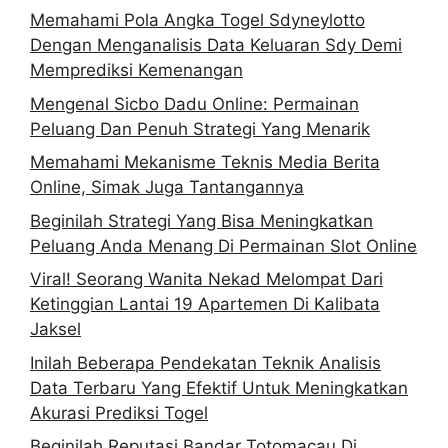
Memahami Pola Angka Togel Sdyneylotto
Dengan Menganalisis Data Keluaran Sdy Demi
Memprediksi Kemenangan
Mengenal Sicbo Dadu Online: Permainan
Peluang Dan Penuh Strategi Yang Menarik
Memahami Mekanisme Teknis Media Berita
Online, Simak Juga Tantangannya
Beginilah Strategi Yang Bisa Meningkatkan
Peluang Anda Menang Di Permainan Slot Online
Viral! Seorang Wanita Nekad Melompat Dari
Ketinggian Lantai 19 Apartemen Di Kalibata
Jaksel
Inilah Beberapa Pendekatan Teknik Analisis
Data Terbaru Yang Efektif Untuk Meningkatkan
Akurasi Prediksi Togel
Beginilah Reputasi Bandar Totomacau Di