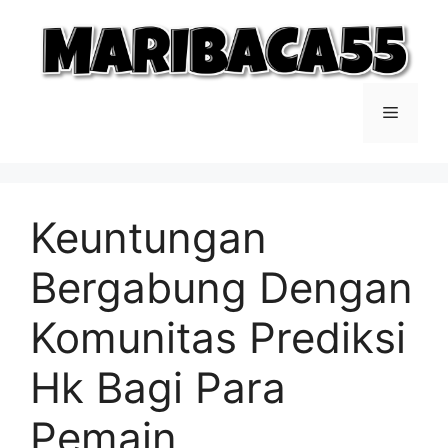
Langsung
ke
isi
Menu
Keuntungan
Bergabung Dengan
Komunitas Prediksi
Hk Bagi Para
Pemain