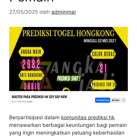
27/05/2025
oleh
adminmar
Berpartisipasi dalam
komunitas prediksi hk
menawarkan berbagai keuntungan bagi pemain
yang ingin meningkatkan peluang keberhasilan