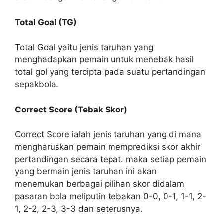
Total Goal (TG)
Total Goal yaitu jenis taruhan yang
menghadapkan pemain untuk menebak hasil
total gol yang tercipta pada suatu pertandingan
sepakbola.
Correct Score (Tebak Skor)
Correct Score ialah jenis taruhan yang di mana
mengharuskan pemain memprediksi skor akhir
pertandingan secara tepat. maka setiap pemain
yang bermain jenis taruhan ini akan
menemukan berbagai pilihan skor didalam
pasaran bola meliputin tebakan 0-0, 0-1, 1-1, 2-
1, 2-2, 2-3, 3-3 dan seterusnya.