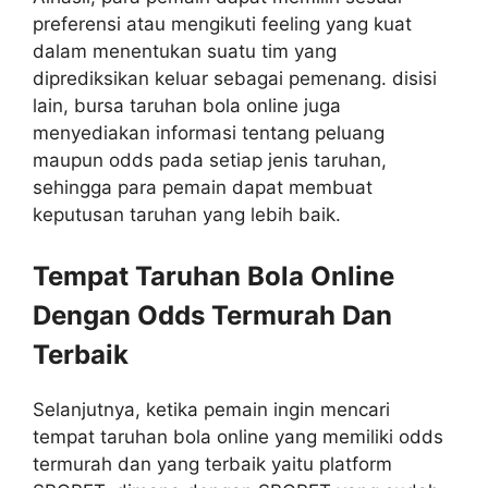
preferensi atau mengikuti feeling yang kuat
dalam menentukan suatu tim yang
diprediksikan keluar sebagai pemenang. disisi
lain, bursa taruhan bola online juga
menyediakan informasi tentang peluang
maupun odds pada setiap jenis taruhan,
sehingga para pemain dapat membuat
keputusan taruhan yang lebih baik.
Tempat Taruhan Bola Online
Dengan Odds Termurah Dan
Terbaik
Selanjutnya, ketika pemain ingin mencari
tempat taruhan bola online yang memiliki odds
termurah dan yang terbaik yaitu platform