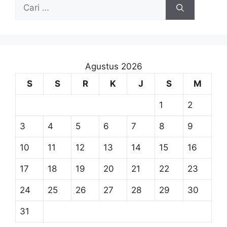
Cari
untuk:
Agustus 2026
S
S
R
K
J
S
M
1
2
3
4
5
6
7
8
9
10
11
12
13
14
15
16
17
18
19
20
21
22
23
24
25
26
27
28
29
30
31