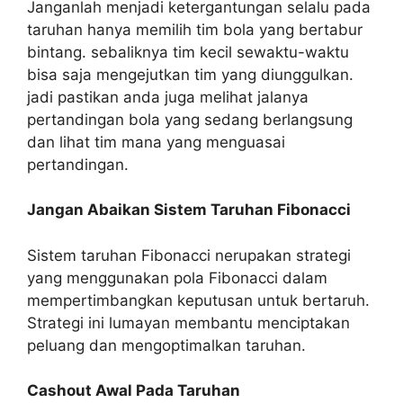
Janganlah menjadi ketergantungan selalu pada
taruhan hanya memilih tim bola yang bertabur
bintang. sebaliknya tim kecil sewaktu-waktu
bisa saja mengejutkan tim yang diunggulkan.
jadi pastikan anda juga melihat jalanya
pertandingan bola yang sedang berlangsung
dan lihat tim mana yang menguasai
pertandingan.
Jangan Abaikan Sistem Taruhan Fibonacci
Sistem taruhan Fibonacci nerupakan strategi
yang menggunakan pola Fibonacci dalam
mempertimbangkan keputusan untuk bertaruh.
Strategi ini lumayan membantu menciptakan
peluang dan mengoptimalkan taruhan.
Cashout Awal Pada Taruhan