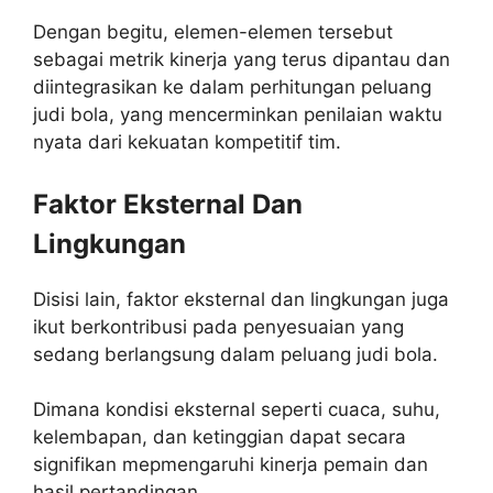
Dengan begitu, elemen-elemen tersebut
sebagai metrik kinerja yang terus dipantau dan
diintegrasikan ke dalam perhitungan peluang
judi bola, yang mencerminkan penilaian waktu
nyata dari kekuatan kompetitif tim.
Faktor Eksternal Dan
Lingkungan
Disisi lain, faktor eksternal dan lingkungan juga
ikut berkontribusi pada penyesuaian yang
sedang berlangsung dalam peluang judi bola.
Dimana kondisi eksternal seperti cuaca, suhu,
kelembapan, dan ketinggian dapat secara
signifikan mepmengaruhi kinerja pemain dan
hasil pertandingan.