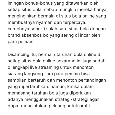
imingan bonus-bonus yang ditawarkan oleh
setiap situs bola. sebab mungkin mereka hanya
menginginkan bermain di situs bola online yang
membuatnya nyaman dan terpercaya.
contohnya seperti salah satu situs bola dengan
brand
absenbos bo
yang sering di incar oleh
para pemain.
Disamping itu, bermain taruhan bola online di
setiap situs bola online sekarang ini juga sudah
dilengkapi live streaming untuk menonton
siarang langsung. jadi para pemain bisa
sambilan bertaruh dan menonton pertandingan
yang dipertaruhkan. namun, ketika dalam
memasang taruhan bola juga diperlukan
adanya menggunakan strategi-strategi agar
dapat menciptakan peluang untuk profit.