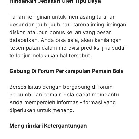
Hindarkan Jebakan Oleh Tipu Daya
Tahan keinginan untuk memasang taruhan
besar dari jauh-jauh hari karena iming-imingan
diskon ataupun bonus kei an yang besar
didapatkan. Anda bisa saja, akan kehilangan
kesempatan dalam merevisi prediksi jika sudah
terlanjur melakukan hal tersebut.
Gabung Di Forum Perkumpulan Pemain Bola
Bersosilaitas dengan bergabung di forum
perkumbulan pemain bola dapat membantu
Anda memperoleh informasi-iformasi yang
diperlukan untuk menang.
Menghindari Ketergantungan