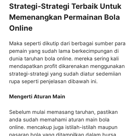
Strategi-Strategi Terbaik Untuk
Memenangkan Permainan Bola
Online
Maka seperti dikutip dari berbagai sumber para
pemain yang sudah lama berkecimpungan di
dunia taruhan bola online. mereka sering kali
mendapatkan profit dikarenakan menggunakan
strategi-strategi yang sudah diatur sedemiian
rupa seperti penjelasan dibawah ini.
Mengerti Aturan Main
Sebelum mulai memasang taruhan, pastikan
anda sudah memahami aturan main bola
online. mencakup juga istilah-istilah maupun
pasaran bola yang ditampilkan dalam bursa