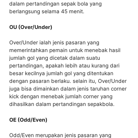
dalam pertandingan sepak bola yang
berlangsung selama 45 menit.
OU (Over/Under)
Over/Under ialah jenis pasaran yang
memerintahkan pemain untuk menebak hasil
jumlah gol yang dicetak dalam suatu
pertandingan, apakah lebih atau kurang dari
besar kecilnya jumlah gol yang ditentukan
dengan pasaran berlaku. selain itu, Over/Under
juga bisa dimainkan dalam jenis taruhan corner
kick dengan menebak jumlah corner yang
dihasilkan dalam pertandingan sepakbola.
OE (Odd/Even)
Odd/Even merupakan jenis pasaran yang