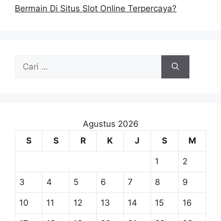
Bermain Di Situs Slot Online Terpercaya?
Cari
untuk:
Agustus 2026
S
S
R
K
J
S
M
1
2
3
4
5
6
7
8
9
10
11
12
13
14
15
16