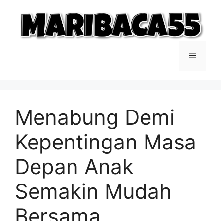
Langsung
ke
isi
Menu
Menabung Demi
Kepentingan Masa
Depan Anak
Semakin Mudah
Bersama