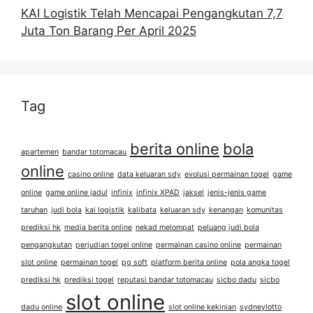
KAI Logistik Telah Mencapai Pengangkutan 7,7
Juta Ton Barang Per April 2025
Tag
berita online
bola
apartemen
bandar totomacau
online
casino online
data keluaran sdy
evolusi permainan togel
game
online
game online jadul
infinix
infinix XPAD
jaksel
jenis-jenis game
taruhan
judi bola
kai logistik
kalibata
keluaran sdy
kenangan
komunitas
prediksi hk
media berita online
nekad melompat
peluang judi bola
pengangkutan
perjudian togel online
permainan casino online
permainan
slot online
permainan togel
pg soft
platform berita online
pola angka togel
prediksi hk
prediksi togel
reputasi bandar totomacau
sicbo dadu
sicbo
slot online
dadu online
slot online kekinian
sydneylotto