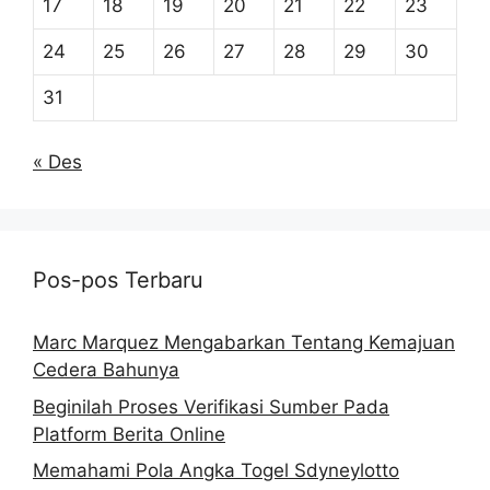
17
18
19
20
21
22
23
24
25
26
27
28
29
30
31
« Des
Pos-pos Terbaru
Marc Marquez Mengabarkan Tentang Kemajuan
Cedera Bahunya
Beginilah Proses Verifikasi Sumber Pada
Platform Berita Online
Memahami Pola Angka Togel Sdyneylotto